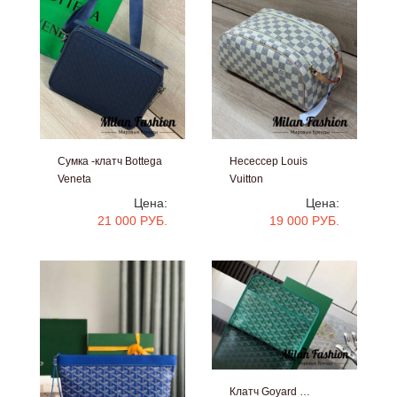
Сумка -клатч Bottega
Несессер Louis
Veneta
Vuitton
#V52350
#V52376
Цена:
Цена:
21 000 РУБ.
19 000 РУБ.
Клатч Goyard …