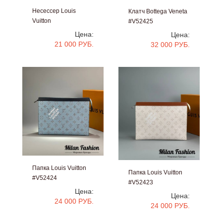
Несессер Louis
Клатч Bottega Veneta
Vuitton
#V52425
#V52427
Цена:
Цена:
21 000 РУБ.
32 000 РУБ.
Папка Louis Vuitton
Папка Louis Vuitton
#V52424
#V52423
Цена:
Цена:
24 000 РУБ.
24 000 РУБ.