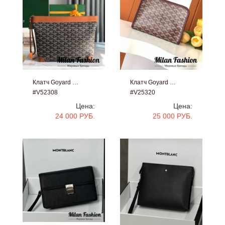
Клатч Goyard …
Клатч Goyard …
#V52308
#V25320
Цена:
Цена:
24 000 РУБ.
25 000 РУБ.