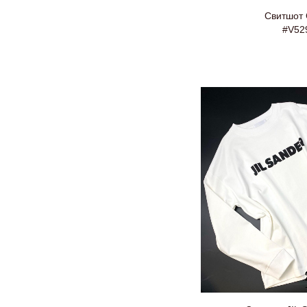
Свитшот 
#V52