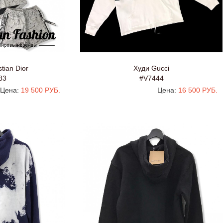
tian Dior
Худи Gucci
83
#V7444
Цена:
19 500 РУБ.
Цена:
16 500 РУБ.