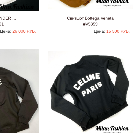
ANDER …
Свитшот Bottega Veneta
91
#V5359
Цена:
26 000 РУБ.
Цена:
15 500 РУБ.