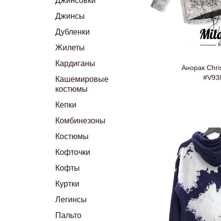
Джинсовки
Джинсы
Дубленки
Жилеты
Кардиганы
Анорак Chris
#V93
Кашемировые
костюмы
Кепки
Комбинезоны
Костюмы
Кофточки
Кофты
Куртки
Легинсы
Пальто