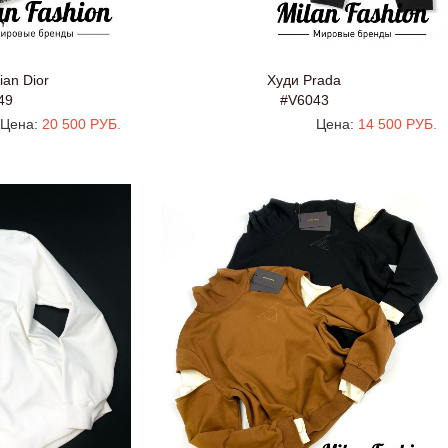
ian Dior
Худи Prada
49
#V6043
Цена:
20 500 РУБ.
Цена:
14 500 РУБ.