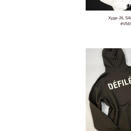
Худи JIL S
#V56