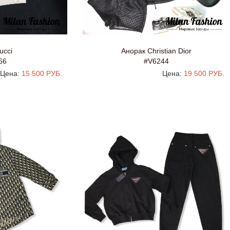
ucci
Анорак Christian Dior
66
#V6244
Цена:
15 500 РУБ.
Цена:
19 500 РУБ.