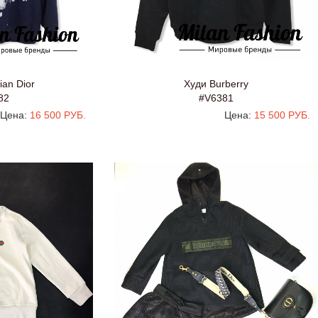
ian Dior
Худи Burberry
82
#V6381
Цена:
16 500 РУБ.
Цена:
15 500 РУБ.