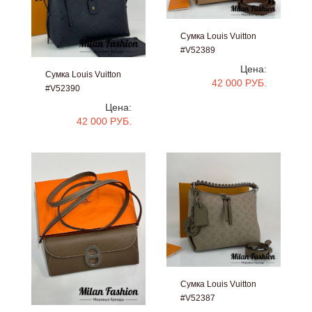
Сумка Louis Vuitton
#V52389
Цена:
Сумка Louis Vuitton
42 000 РУБ.
#V52390
Цена:
42 000 РУБ.
Сумка Louis Vuitton
#V52387