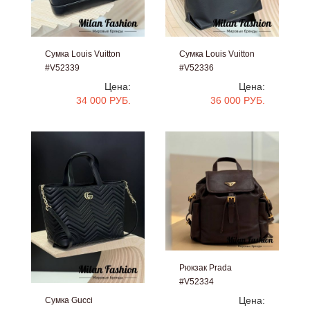
Сумка Louis Vuitton
Сумка Louis Vuitton
#V52339
#V52336
Цена:
Цена:
34 000 РУБ.
36 000 РУБ.
Рюкзак Prada
#V52334
Цена:
Сумка Gucci