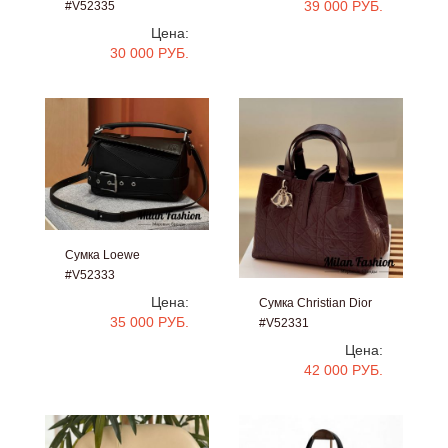
39 000 РУБ.
#V52335
Цена:
30 000 РУБ.
Сумка Loewe
#V52333
Цена:
Сумка Christian Dior
35 000 РУБ.
#V52331
Цена:
42 000 РУБ.