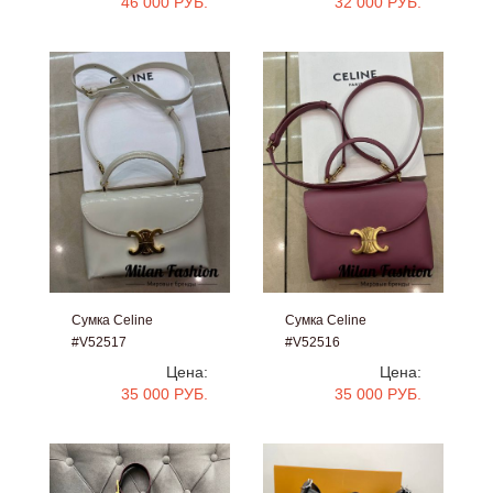
46 000 РУБ.
32 000 РУБ.
Сумка Celine
Сумка Celine
#V52517
#V52516
Цена:
Цена:
35 000 РУБ.
35 000 РУБ.