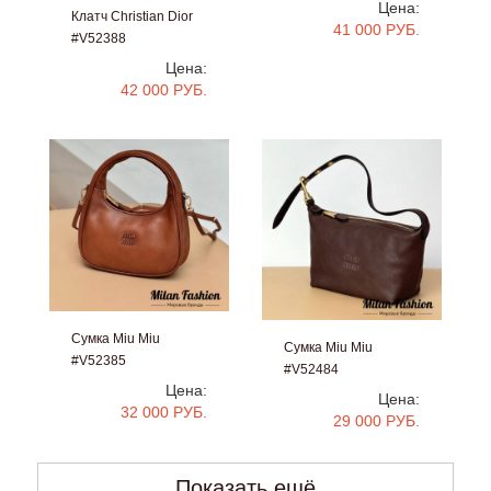
Цена:
Клатч Christian Dior
41 000 РУБ.
#V52388
Цена:
42 000 РУБ.
Сумка Miu Miu
Сумка Miu Miu
#V52385
#V52484
Цена:
Цена:
32 000 РУБ.
29 000 РУБ.
Показать ещё