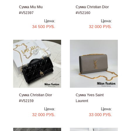
Сумка Miu Miu
Сумка Christian Dior
#V52397
#V52160
Цена:
Цена:
34 500 РУБ.
32 000 РУБ.
Сумка Christian Dior
Сумка Yves Saint
#V52159
Laurent
#V52135
Цена:
Цена:
32 000 РУБ.
33 000 РУБ.