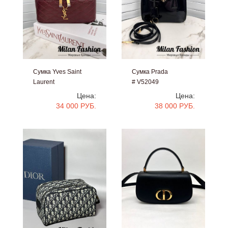
Сумка Yves Saint
Сумка Prada
Laurent
# V52049
#V52118
Цена:
Цена:
34 000 РУБ.
38 000 РУБ.