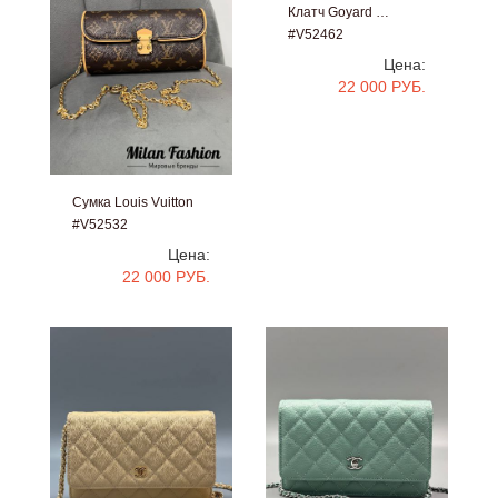
Клатч Goyard …
#V52462
Цена:
22 000 РУБ.
Сумка Louis Vuitton
#V52532
Цена:
22 000 РУБ.