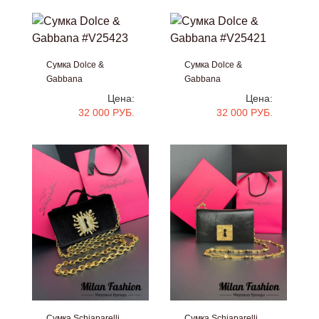
Сумка Dolce &
Сумка Dolce &
Gabbana
Gabbana
#V25423
#V25421
Цена:
Цена:
32 000 РУБ.
32 000 РУБ.
Сумка Schiaparelli
Сумка Schiaparelli