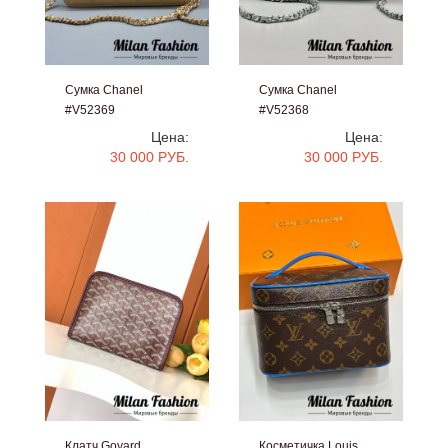
Сумка Chanel
Сумка Chanel
#V52369
#V52368
Цена:
Цена:
30 000 РУБ.
30 000 РУБ.
Клатч Goyard …
Косметичка Louis