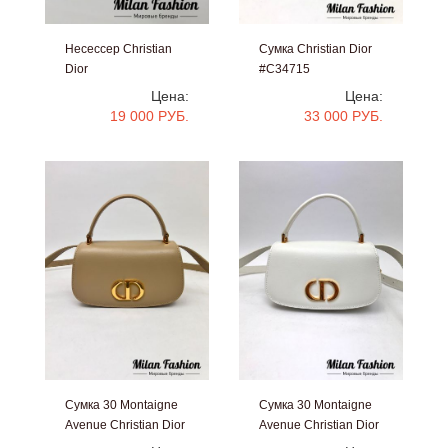
Несессер Christian
Сумка Christian Dior
Dior
#C34715
#V33728
Цена:
Цена:
19 000 РУБ.
33 000 РУБ.
Сумка 30 Montaigne
Сумка 30 Montaigne
Avenue Christian Dior
Avenue Christian Dior
#V34714
#V34713