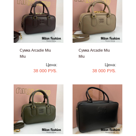
Сумка Arcadie Miu
Сумка Arcadie Miu
Miu
Miu
#V34702
#V34771
Цена:
Цена:
38 000 РУБ.
38 000 РУБ.