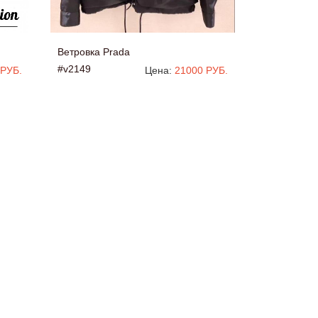
Ветровка Prada
#v2149
 РУБ.
Цена:
21000 РУБ.