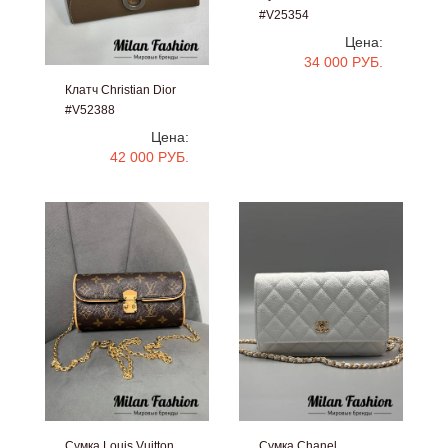
#V25354
Цена:
34 000 РУБ.
Клатч Christian Dior
#V52388
Цена:
42 000 РУБ.
Сумка Louis Vuitton
Сумка Chanel