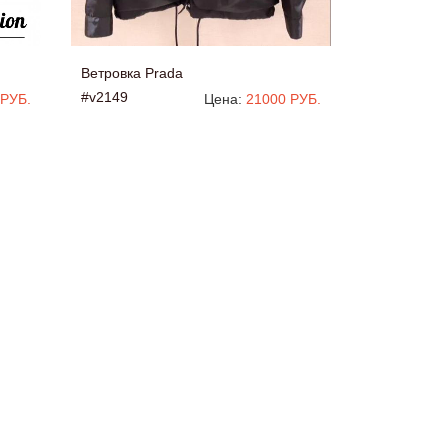
Ветровка Prada
#v2149
 РУБ.
Цена:
21000 РУБ.