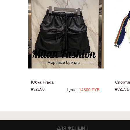
Юбка Prada
Спорти
#v2150
#v2151
Цена:
14500 РУБ.
ДЛЯ ЖЕНЩИН