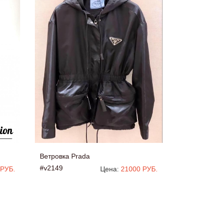
Ветровка Prada
#v2149
 РУБ.
Цена:
21000 РУБ.