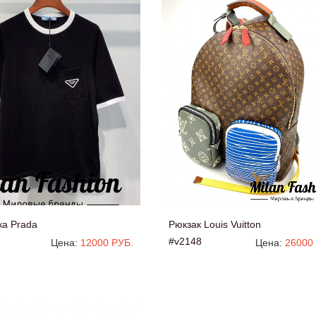
ка Prada
Рюкзак Louis Vuitton
#v2148
Цена:
12000 РУБ.
Цена:
26000