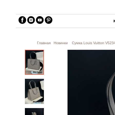
Главная
Новинки
Сумка Louis Vuitton
V523