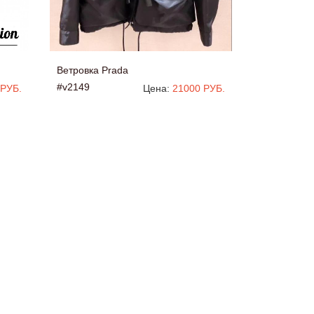
Ветровка Prada
#v2149
 РУБ.
Цена:
21000 РУБ.