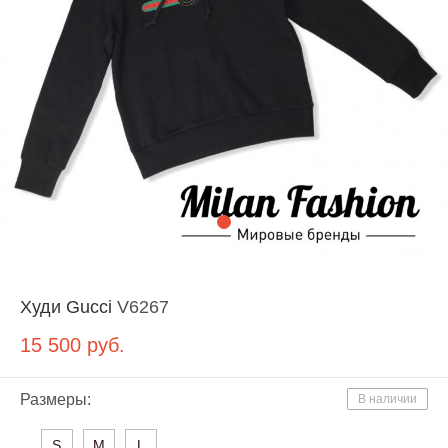
Худи Gucci
V6267
15 500
руб.
Размеры:
В наличии
S
M
L