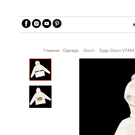
Главная
Одежда
Gucci
Худи Gucci
V7444