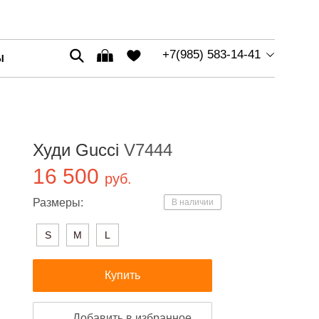
+7(985) 583-14-41
Ы
Худи Gucci
V7444
16 500
руб.
Размеры:
В наличии
S
M
L
Купить
Добавить в избранное