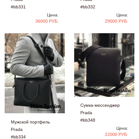
#bb331
#bb332
Цена:
Цена:
36000 РУБ.
29000 РУБ.
Сумка-мессенджер
Prada
#bb348
Мужской портфель
Цена:
Prada
22000 РУБ.
#bb334