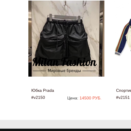
Юбка Prada
Спорти
#v2150
#v2151
Цена:
14500 РУБ.