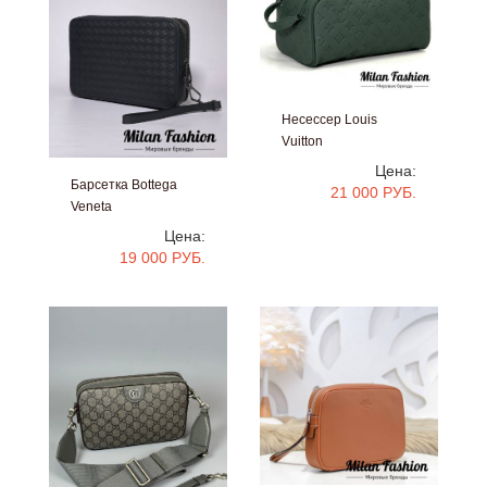
Несессер Louis
Vuitton
#V33923
Цена:
Барсетка Bottega
21 000 РУБ.
Veneta
#V33644
Цена:
19 000 РУБ.