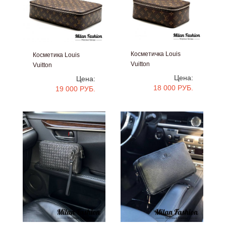
Косметичка Louis
Косметика Louis
Vuitton
Vuitton
#V14114
#V14119
Цена:
Цена:
18 000 РУБ.
19 000 РУБ.