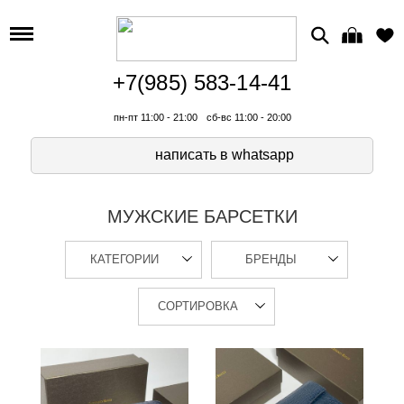
+7(985) 583-14-41
пн-пт 11:00 - 21:00
сб-вс 11:00 - 20:00
написать в whatsapp
МУЖСКИЕ БАРСЕТКИ
КАТЕГОРИИ
БРЕНДЫ
СОРТИРОВКА