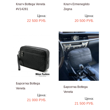
Клатч Bottega Veneta
Клатч Ermenegildo
#V14281
Zegna
#V14279
Цена:
Цена:
22 500 РУБ.
20 500 РУБ.
Барсетка Bottega
Барсетка Bottega
Veneta
Veneta
#V13161
Цена:
#V44160
Цена:
21 000 РУБ.
21 500 РУБ.