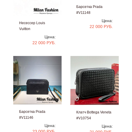
Барсетка Prada
#V11148
Цена:
Несессер Louis
22 000 РУБ.
Vuitton
#V13654
Цена:
22 000 РУБ.
Барсетка Prada
Клатч Bottega Veneta
#V11146
#V10754
Цена:
Цена:
23 000 РУБ.