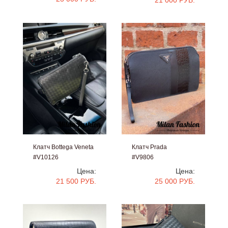
21 000 РУБ.
Клатч Bottega Veneta
Клатч Prada
#V10126
#V9806
Цена:
Цена:
21 500 РУБ.
25 000 РУБ.