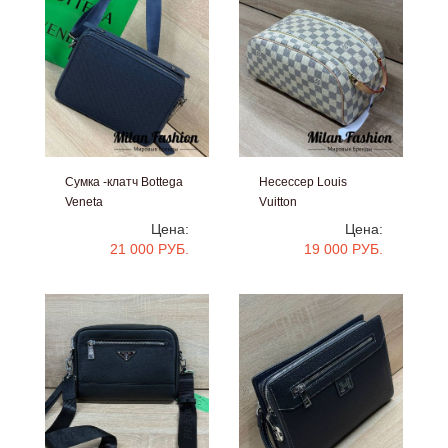
Сумка -клатч Bottega
Несессер Louis
Veneta
Vuitton
#V52350
#V52376
Цена:
Цена:
21 000 РУБ.
19 000 РУБ.