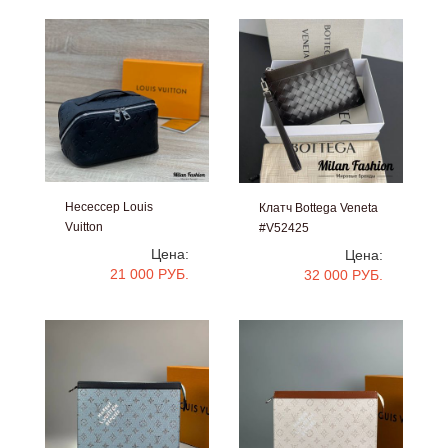
Несессер Louis
Клатч Bottega Veneta
Vuitton
#V52425
#V52427
Цена:
Цена:
21 000 РУБ.
32 000 РУБ.