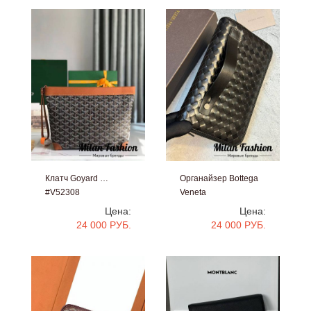
Клатч Goyard …
Органайзер Bottega
#V52308
Veneta
#V25343
Цена:
Цена:
24 000 РУБ.
24 000 РУБ.