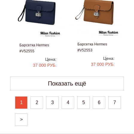
Барсетка Hermes
Барсетка Hermes
#V52553
#V52555
Цена:
Цена:
37 000 РУБ.
37 000 РУБ.
Показать ещё
1
2
3
4
5
6
7
>