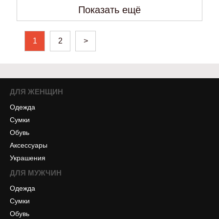
Показать ещё
1
2
>
ДЛЯ ЖЕНЩИН
Одежда
Сумки
Обувь
Аксессуары
Украшения
ДЛЯ МУЖЧИН
Одежда
Сумки
Обувь