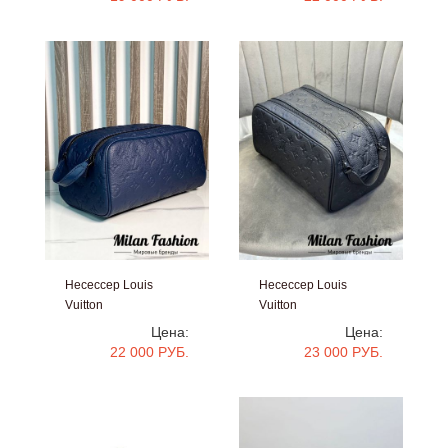
Несессер Louis
Несессер Louis
Vuitton
Vuitton
#V34718
#V33715
Цена:
Цена:
22 000 РУБ.
23 000 РУБ.