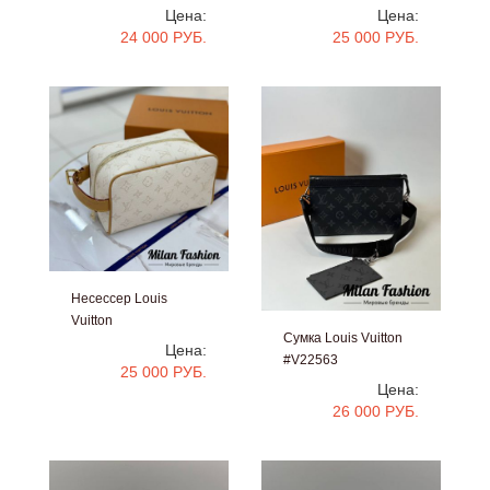
#V52379
Цена:
Цена:
24 000 РУБ.
25 000 РУБ.
Несессер Louis
Vuitton
Сумка Louis Vuitton
#V52376
Цена:
#V22563
25 000 РУБ.
Цена:
26 000 РУБ.