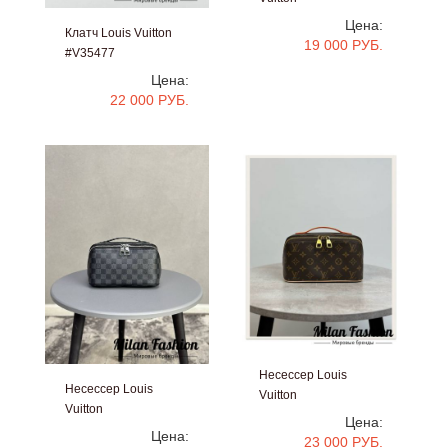
#V52072
Цена:
Клатч Louis Vuitton
19 000 РУБ.
#V35477
Цена:
22 000 РУБ.
Несессер Louis
Несессер Louis
Vuitton
Vuitton
#V52069
Цена:
#V52070
Цена:
23 000 РУБ.