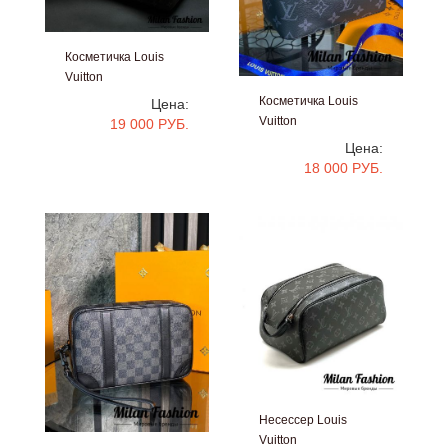
Косметичка Louis
Vuitton
#V34558
Косметичка Louis
Цена:
Vuitton
19 000 РУБ.
#V34556
Цена:
18 000 РУБ.
Несессер Louis
Vuitton