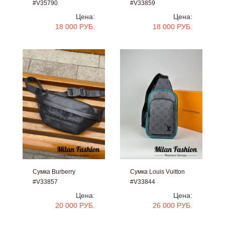
#V35790
#V33859
Цена:
Цена:
18 000 РУБ.
18 000 РУБ.
Сумка Burberry
Сумка Louis Vuitton
#V33857
#V33844
Цена:
Цена:
20 000 РУБ.
26 000 РУБ.