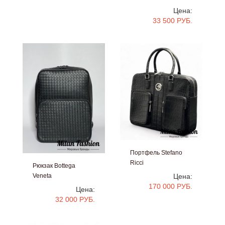
Цена:
33 500 РУБ.
Портфель Stefano
Ricci
Рюкзак Bottega
#V33668
Veneta
Цена:
#V33678
170 000 РУБ.
Цена:
32 000 РУБ.