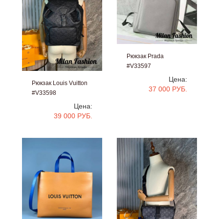
Рюкзак Prada
#V33597
Цена:
Рюкзак Louis Vuitton
37 000 РУБ.
#V33598
Цена:
39 000 РУБ.