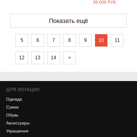
39 000 РУБ.
Показать ещё
5
6
7
8
9
10
11
12
13
14
>
ДЛЯ ЖЕНЩИН
Одежда
Сумки
Обувь
Аксессуары
Украшения