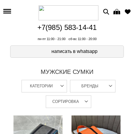
+7(985) 583-14-41
пн-пт 11:00 - 21:00
сб-вс 11:00 - 20:00
написать в whatsapp
МУЖСКИЕ СУМКИ
КАТЕГОРИИ
БРЕНДЫ
СОРТИРОВКА