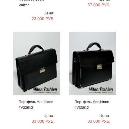
57 000 РУБ.
Vuitton
#V33715
Цена:
23 000 РУБ.
Портфель Montblanc
Портфель Montblanc
#V33613
#V33612
Цена:
Цена:
33 000 РУБ.
33 000 РУБ.