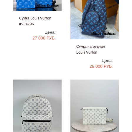
Сумка Louis Vuitton
#V34796
Цена:
27 000 РУБ.
Сумка нагрудная
Louis Vuitton
#V34785
Цена:
25 000 РУБ.