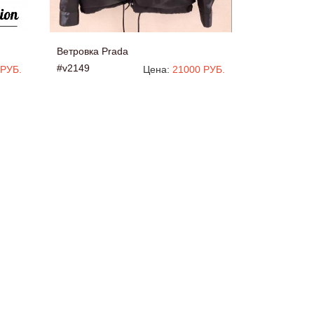
Ветровка Prada
#v2149
 РУБ.
Цена:
21000 РУБ.