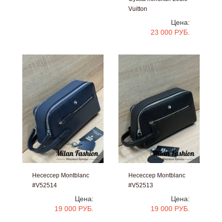
Vuitton
#V52531
Цена:
23 000 РУБ.
Несессер Montblanc
Несессер Montblanc
#V52514
#V52513
Цена:
Цена:
19 000 РУБ.
19 000 РУБ.