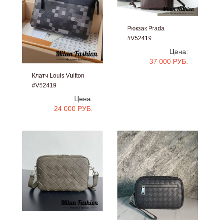
Рюкзак Prada
#V52419
Цена:
37 000 РУБ.
Клатч Louis Vuitton
#V52419
Цена:
24 000 РУБ.