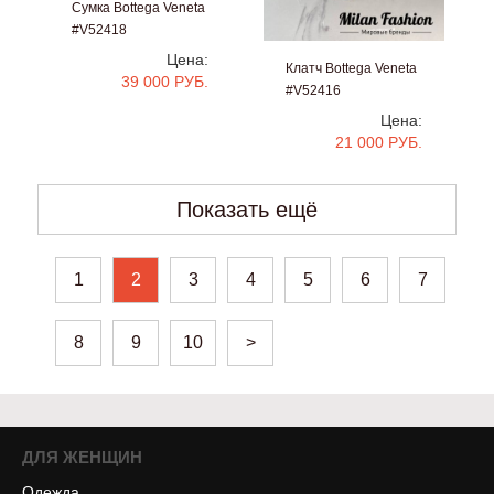
Сумка Bottega Veneta
#V52418
Цена:
Клатч Bottega Veneta
39 000 РУБ.
#V52416
Цена:
21 000 РУБ.
Показать ещё
1
2
3
4
5
6
7
8
9
10
>
ДЛЯ ЖЕНЩИН
Одежда