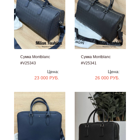
Сумка Montblanc
Сумка Montblanc
#V25343
#V25341
Цена:
Цена:
23 000 РУБ.
26 000 РУБ.