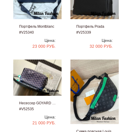
Портфель Montblanc
Портфель Prada
#V25340
#V25339
Цена:
Цена:
23 000 РУБ.
32 000 РУБ.
Несессер GOYARD …
#V52535
Цена:
21 000 РУБ.
Сумка поясная Louis