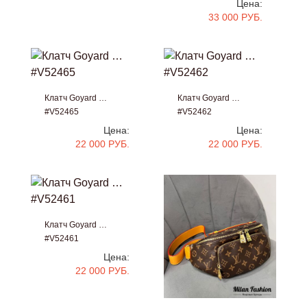
Цена:
33 000 РУБ.
Клатч Goyard …
Клатч Goyard …
#V52465
#V52462
Цена:
Цена:
22 000 РУБ.
22 000 РУБ.
Клатч Goyard …
#V52461
Цена:
22 000 РУБ.