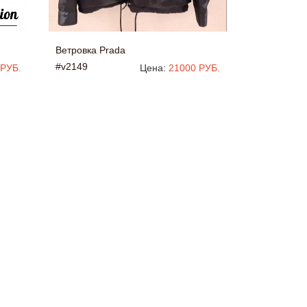
Ветровка Prada
#v2149
 РУБ.
Цена:
21000 РУБ.