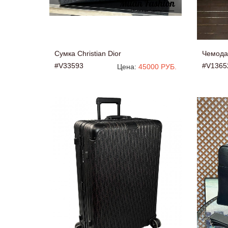
Сумка Christian Dior
Чемодан
#V33593
#V1365
Цена:
45000 РУБ.