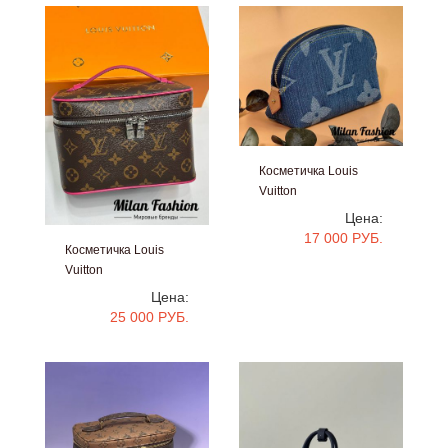
Косметичка Louis
Vuitton
#V52441
Цена:
17 000 РУБ.
Косметичка Louis
Vuitton
#V52443
Цена:
25 000 РУБ.