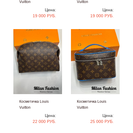
Vuitton
Vuitton
#V25449
#V25448
Цена:
Цена:
19 000 РУБ.
19 000 РУБ.
Косметичка Louis
Косметичка Louis
Vuitton
Vuitton
#V52446
#V524444
Цена:
Цена:
22 000 РУБ.
25 000 РУБ.