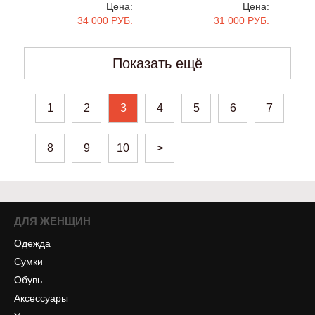
#V52394
Цена:
Цена:
34 000 РУБ.
31 000 РУБ.
Показать ещё
1
2
3
4
5
6
7
8
9
10
>
ДЛЯ ЖЕНЩИН
Одежда
Сумки
Обувь
Аксессуары