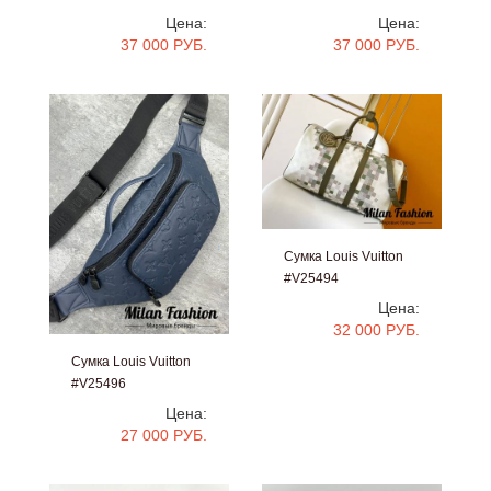
Цена:
Цена:
37 000 РУБ.
37 000 РУБ.
Сумка Louis Vuitton
#V25494
Цена:
32 000 РУБ.
Сумка Louis Vuitton
#V25496
Цена:
27 000 РУБ.