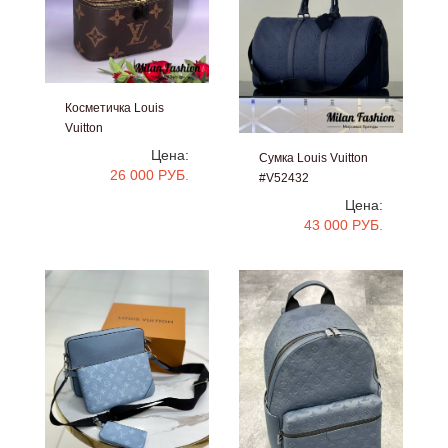
Косметичка Louis
Vuitton
#V52440
Цена:
Сумка Louis Vuitton
26 000 РУБ.
#V52432
Цена:
43 000 РУБ.