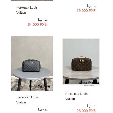
#V52072
Цена:
Чемодан Louis
19 000 РУБ.
Vuitton
#V52120
Цена:
64 000 РУБ.
Несессер Louis
Несессер Louis
Vuitton
Vuitton
#V52069
Цена:
#V52070
Цена:
23 000 РУБ.