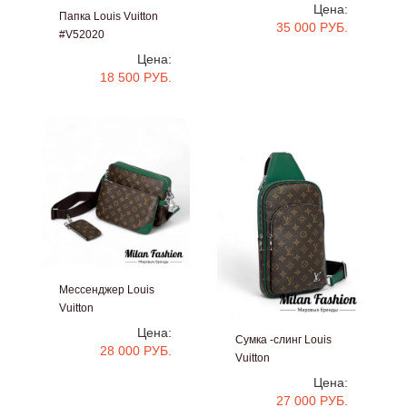
Цена:
Папка Louis Vuitton
35 000 РУБ.
#V52020
Цена:
18 500 РУБ.
Мессенджер Louis
Vuitton
#V52004
Цена:
Сумка -слинг Louis
28 000 РУБ.
Vuitton
#V52003
Цена:
27 000 РУБ.