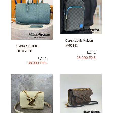
Сумка Louis Vuitton
#V52333
Сумка дорожная
Louis Vuitton
Цена:
#V52388
25 000 РУБ.
Цена:
38 000 РУБ.