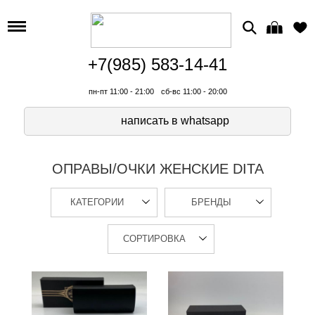
+7(985) 583-14-41
пн-пт 11:00 - 21:00
сб-вс 11:00 - 20:00
написать в whatsapp
ОПРАВЫ/ОЧКИ ЖЕНСКИЕ DITA
КАТЕГОРИИ
БРЕНДЫ
СОРТИРОВКА