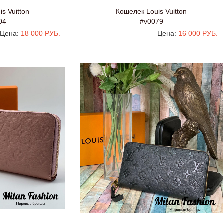
s Vuitton
Кошелек Louis Vuitton
04
#v0079
Цена:
18 000 РУБ.
Цена:
16 000 РУБ.