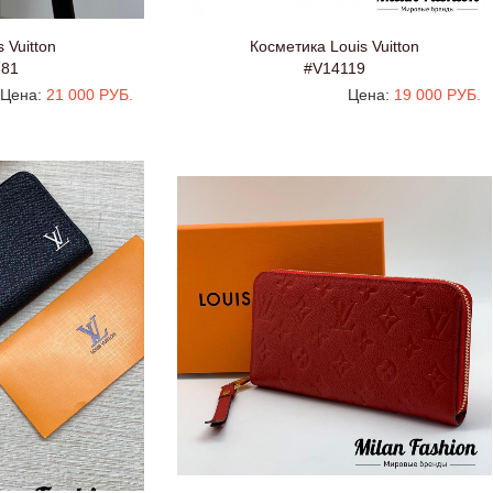
 Vuitton
Косметика Louis Vuitton
781
#V14119
Цена:
21 000 РУБ.
Цена:
19 000 РУБ.