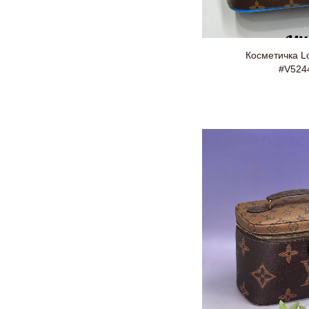
Косметичка Lo
#V524