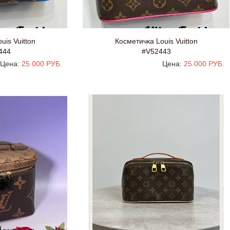
uis Vuitton
Косметичка Louis Vuitton
444
#V52443
Цена:
25 000 РУБ.
Цена:
25 000 РУБ.