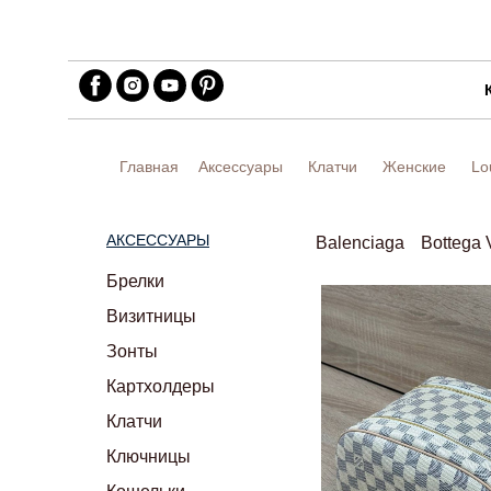
Главная
Аксессуары
Клатчи
Женские
Lo
АКСЕССУАРЫ
Balenciaga
Bottega 
Брелки
Визитницы
Зонты
Картхолдеры
Клатчи
Ключницы