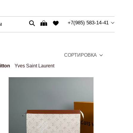
+7(985) 583-14-41
Ы
СОРТИРОВКА
itton
Yves Saint Laurent