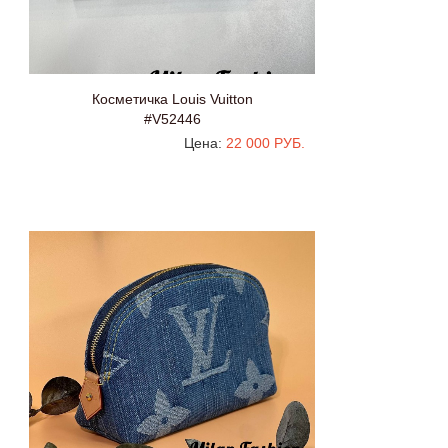
Косметичка Louis Vuitton
#V52446
Цена:
22 000 РУБ.