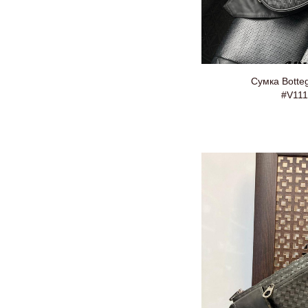
Сумка Botte
#V111