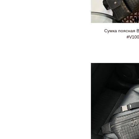
Сумка поясная B
#V10