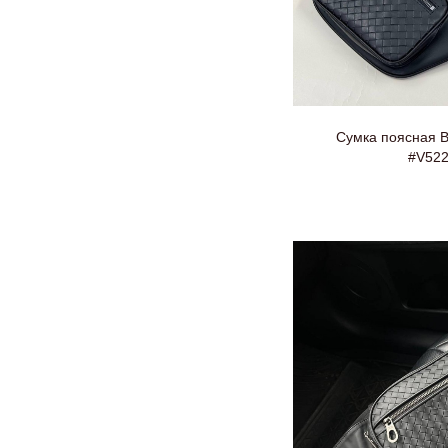
Сумка поясная B
#V52