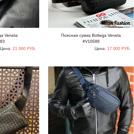
ga Veneta
Поясная сумка Bottega Veneta
83
#V10588
Цена:
21 000 РУБ.
Цена:
17 000 РУБ.