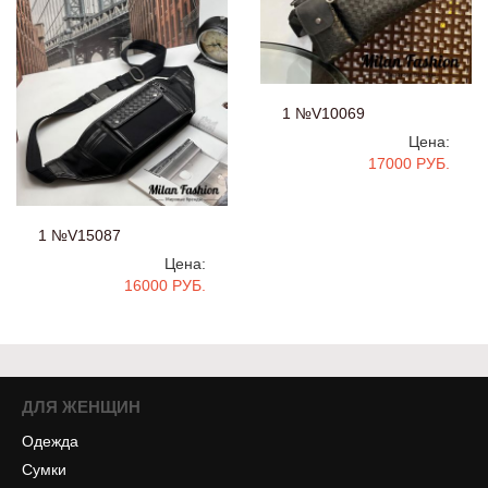
1 №V10069
Цена:
17000 РУБ.
1 №V15087
Цена:
16000 РУБ.
ДЛЯ ЖЕНЩИН
Одежда
Сумки