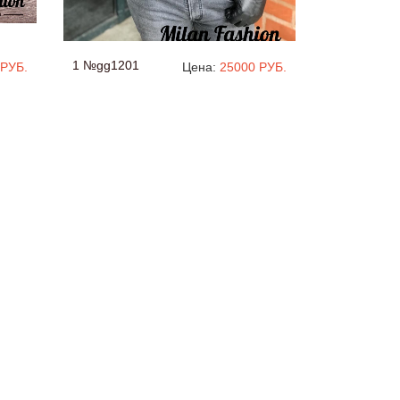
1 №gg1201
 РУБ.
Цена:
25000 РУБ.