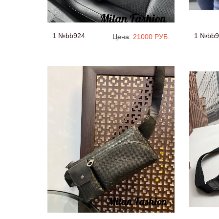
1 №bb924
1 №bb9
Цена:
21000 РУБ.