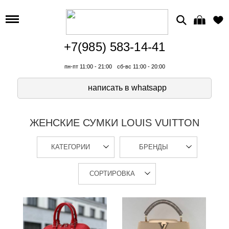
+7(985) 583-14-41
пн-пт 11:00 - 21:00
сб-вс 11:00 - 20:00
написать в whatsapp
ЖЕНСКИЕ СУМКИ LOUIS VUITTON
КАТЕГОРИИ
БРЕНДЫ
СОРТИРОВКА