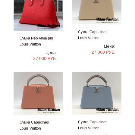
Сумка Capucines
Louis Vuitton
Сумка Neo Alma pm
#v1659
Louis Vuitton
Цена:
#v1673
27 000 РУБ.
Цена:
27 000 РУБ.
Сумка Capucines
Сумка Capucines
Louis Vuitton
Louis Vuitton
#v1657
#v1658