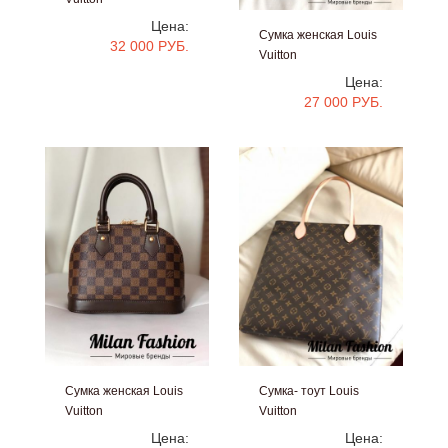
#v1452
Цена:
Сумка женская Louis
32 000 РУБ.
Vuitton
#v1449
Цена:
27 000 РУБ.
Сумка женская Louis
Сумка- тоут Louis
Vuitton
Vuitton
#v1448
#v1445
Цена:
Цена: