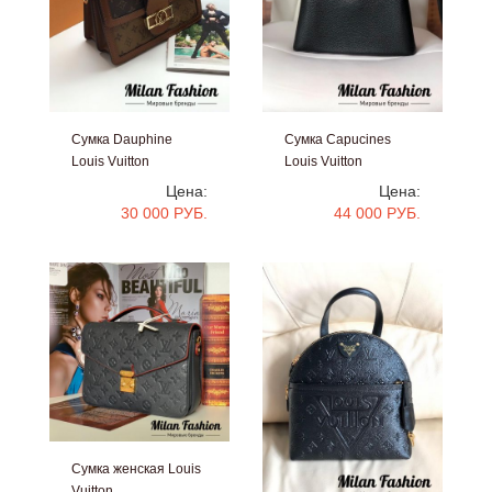
Сумка Dauphine
Сумка Capucines
Louis Vuitton
Louis Vuitton
#v1636
#v1459
Цена:
Цена:
30 000 РУБ.
44 000 РУБ.
Сумка женская Louis
Vuitton