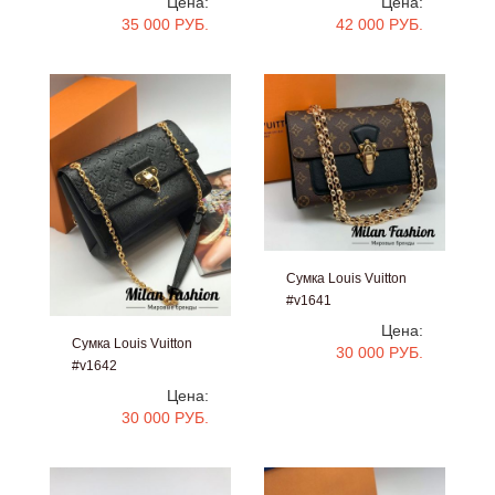
Цена:
Цена:
35 000 РУБ.
42 000 РУБ.
Сумка Louis Vuitton
#v1641
Цена:
Сумка Louis Vuitton
30 000 РУБ.
#v1642
Цена:
30 000 РУБ.