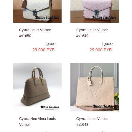
Сумка Louis Vuitton
Сумка Louis Vuitton
#v1650
#v1649
Цена:
Цена:
29 000 РУБ.
29 000 РУБ.
Сумка Neo Alma Louis
Сумка Louis Vuitton
Vuitton
#v1643
#v1644