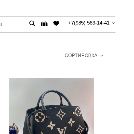
+7(985) 583-14-41
Ы
СОРТИРОВКА