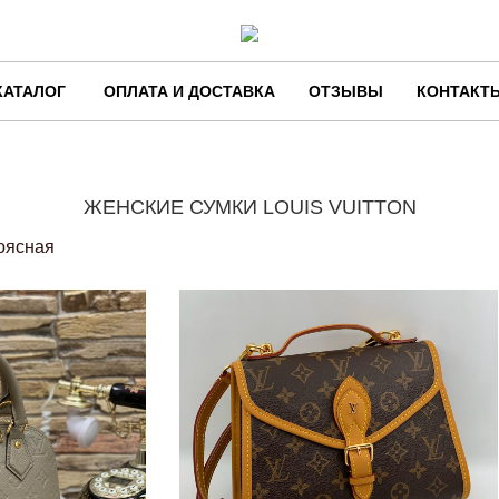
КАТАЛОГ
ОПЛАТА И ДОСТАВКА
ОТЗЫВЫ
КОНТАКТ
ЖЕНСКИЕ СУМКИ LOUIS VUITTON
оясная