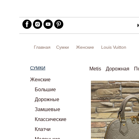
Главная
Сумки
Женские
Louis Vuitton
СУМКИ
Metis
Дорожная
П
Женские
Большие
Дорожные
Замшевые
Классические
Клатчи