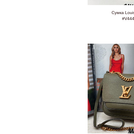
Сумка Louis
#V44