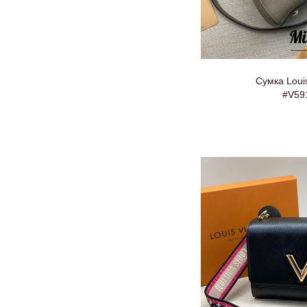
Сумка Louis
#V59