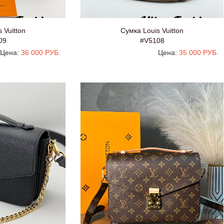
 Vuitton
Сумка Louis Vuitton
09
#V5108
Цена:
36 000 РУБ.
Цена:
35 000 РУБ.