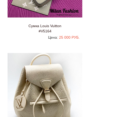
Сумка Louis Vuitton
#V5164
Цена:
25 000 РУБ.