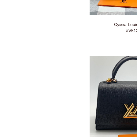
Сумка Louis
#V51