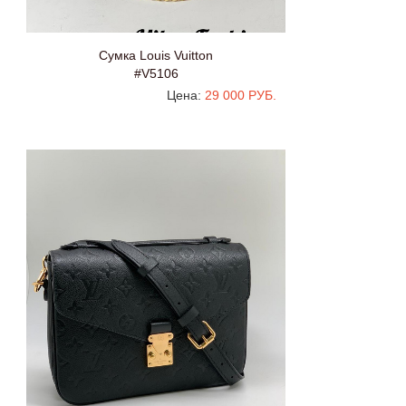
Сумка Louis Vuitton
#V5106
Цена:
29 000 РУБ.