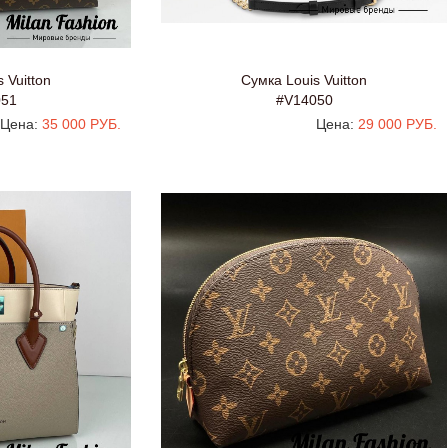
 Vuitton
Сумка Louis Vuitton
051
#V14050
Цена:
35 000 РУБ.
Цена:
29 000 РУБ.