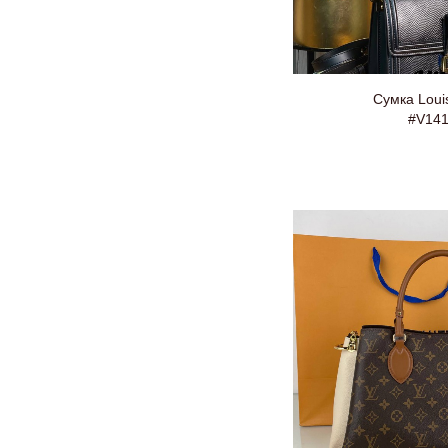
Сумка Louis
#V14