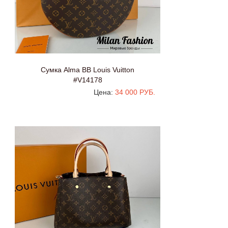
Сумка Alma ВВ Louis Vuitton
#V14178
Цена:
34 000 РУБ.