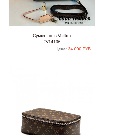
Сумка Louis Vuitton
#V14136
Цена:
34 000 РУБ.