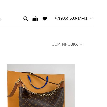
+7(985) 583-14-41
Ы
СОРТИРОВКА