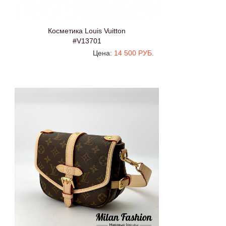
Косметика Louis Vuitton
#V13701
Цена:
14 500 РУБ.