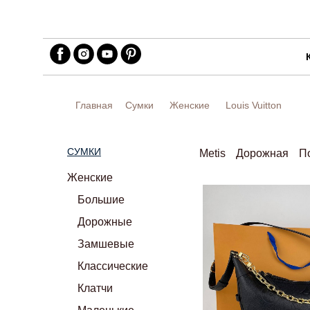
Главная
Сумки
Женские
Louis Vuitton
СУМКИ
Metis
Дорожная
П
Женские
Большие
Дорожные
Замшевые
Классические
Клатчи