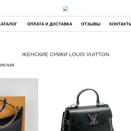
КАТАЛОГ
ОПЛАТА И ДОСТАВКА
ОТЗЫВЫ
КОНТАКТ
ЖЕНСКИЕ СУМКИ LOUIS VUITTON
оясная