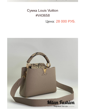
Сумка Louis Vuitton
#V43658
Цена:
28 000 РУБ.