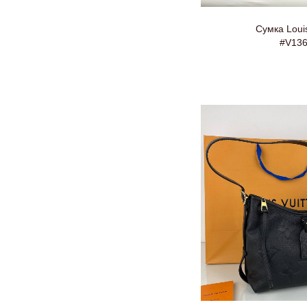
Сумка Louis
#V13