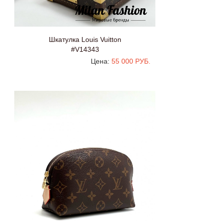
Шкатулка Louis Vuitton
#V14343
Цена:
55 000 РУБ.