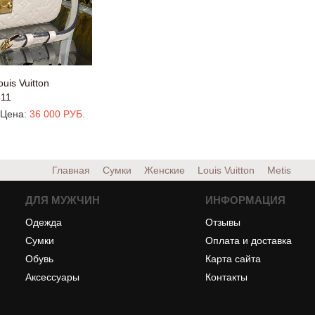
uis Vuitton
11
Цена:
36 000 РУБ.
Главная
Сумки
Женские
Louis Vuitton
Metis
ДЛЯ МУЖЧИН
ИНФОРМАЦИЯ
Одежда
Отзывы
Сумки
Оплата и доставка
Обувь
Карта сайта
Аксессуары
Контакты