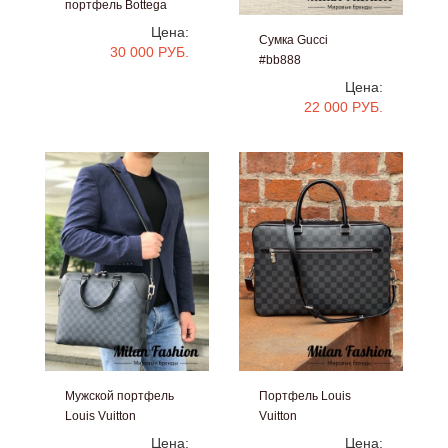
портфель Bottega
Veneta
Цена:
Сумка Gucci
#bb1001
30 000 РУБ.
#bb888
Цена:
22 000 РУБ.
Мужской портфель
Портфель Louis
Louis Vuitton
Vuitton
#bb724
#bb723
Цена:
Цена: