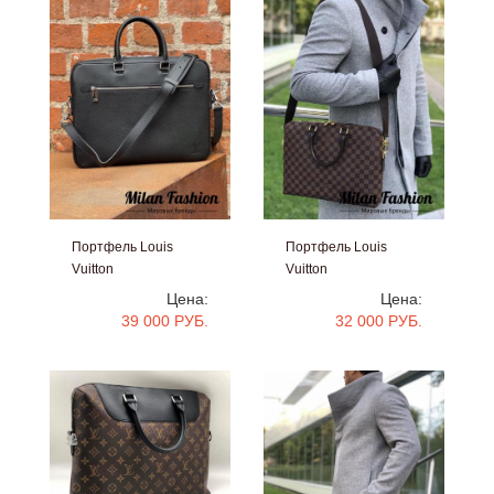
Портфель Louis
Портфель Louis
Vuitton
Vuitton
#bb1126
#an-0110
Цена:
Цена:
32 000 РУБ.
39 000 РУБ.