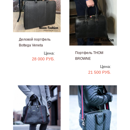
Деловой портфель
Bottega Veneta
#bb1620
Портфель THOM
Цена:
BROWNE
28 000 РУБ.
#bb1619
Цена:
21 500 РУБ.