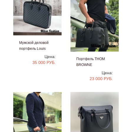
Мужской деловой
портфель Louis
Vuitton
Цена:
Портфель THOM
#bb668
35 000 РУБ.
BROWNE
#bb625
Цена:
23 000 РУБ.