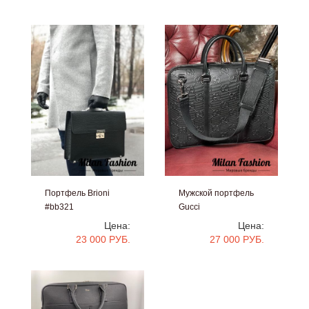
Портфель Brioni
Мужской портфель
#bb321
Gucci
#bb302
Цена:
Цена:
23 000 РУБ.
27 000 РУБ.