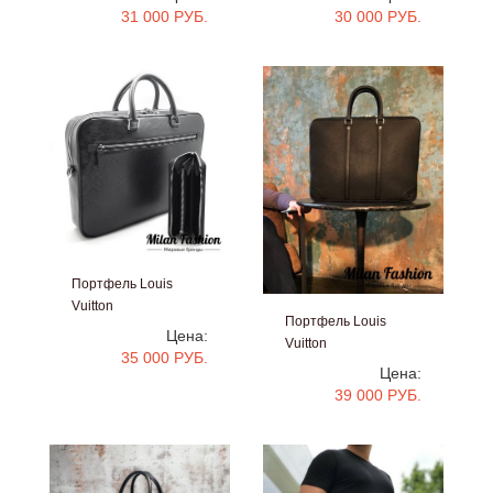
31 000 РУБ.
30 000 РУБ.
Портфель Louis
Vuitton
Портфель Louis
#bb720
Цена:
Vuitton
35 000 РУБ.
#bb714
Цена:
39 000 РУБ.