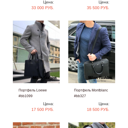
Цена:
Цена:
33 000 РУБ.
35 500 РУБ.
Портфель Loewe
Портфель Montblanc
#bb1099
#bb327
Цена:
Цена:
17 500 РУБ.
18 500 РУБ.