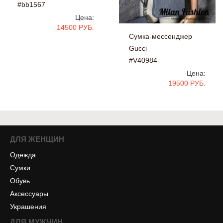
#bb1567
Цена:
14500 РУБ.
Сумка-мессенджер
Gucci
#V40984
Цена:
19500 РУБ.
ДЛЯ ЖЕНЩИН
Одежда
Сумки
Обувь
Аксессуары
Украшения
ДЛЯ МУЖЧИН