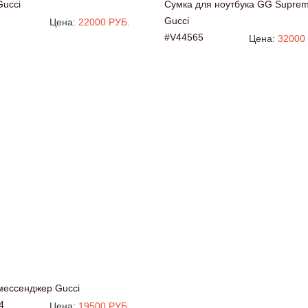
Gucci
Сумка для ноутбука GG Supre
Gucci
Цена:
22000 РУБ.
#V44565
Цена:
32000
мессенджер Gucci
4
Цена:
19500 РУБ.