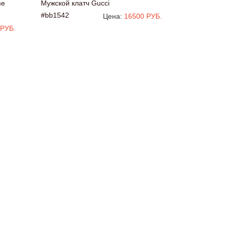
me
Мужской клатч Gucci
#bb1542
Цена:
16500 РУБ.
 РУБ.