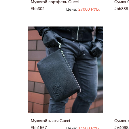
Мужской портфель Gucci
Сумка 
#bb302
#bb888
Цена:
27000 РУБ.
Мужской клатч Gucci
Сумка-
#bb1567
#V4098
Цена:
14500 РУБ.