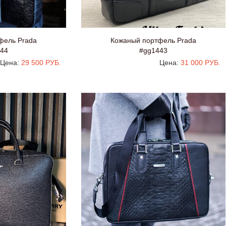
фель Prada
Кожаный портфель Prada
44
#gg1443
Цена:
29 500 РУБ.
Цена:
31 000 РУБ.