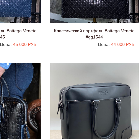
ль Bottega Veneta
Классический портфель Bottega Veneta
45
#gg1544
Цена:
45 000 РУБ.
Цена:
44 000 РУБ.