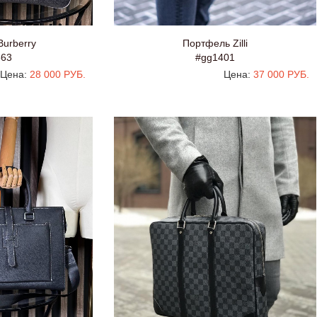
urberry
Портфель Zilli
563
#gg1401
Цена:
28 000 РУБ.
Цена:
37 000 РУБ.