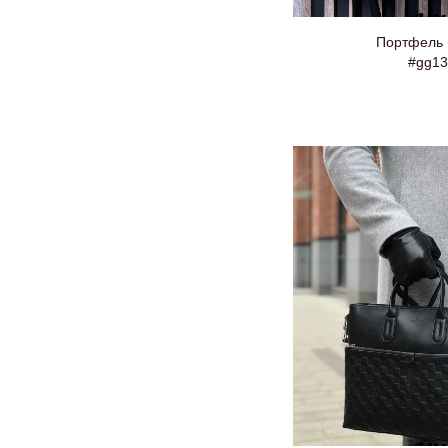
Портфель
#gg13