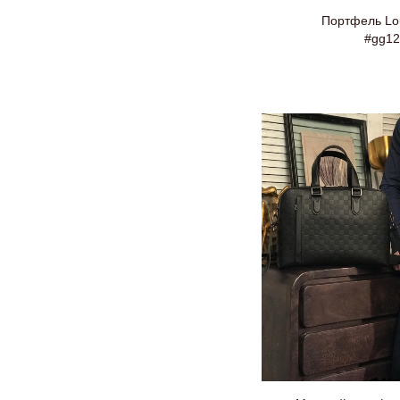
Портфель Lou
#gg12