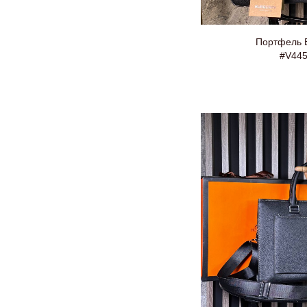
Портфель B
#V44