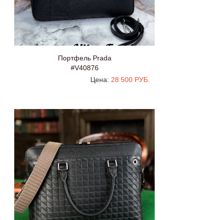
Портфель Prada
#V40876
Цена:
28 500 РУБ.