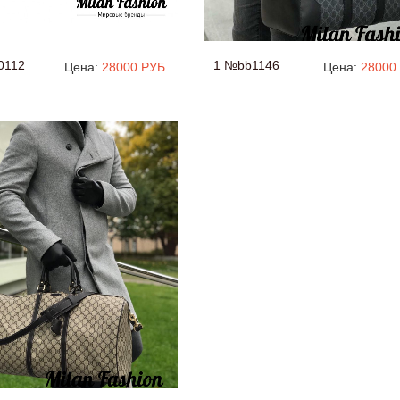
0112
1 №bb1146
Цена:
28000 РУБ.
Цена:
28000