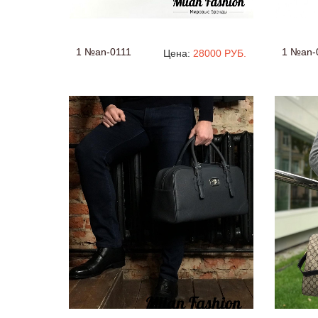
1 №an-0111
1 №an-
Цена:
28000 РУБ.