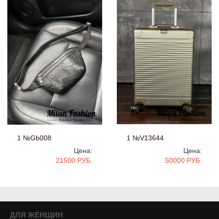
1 №Gb008
1 №V13644
Цена:
Цена:
21500 РУБ.
50000 РУБ.
ДЛЯ ЖЕНЩИН