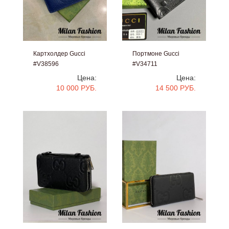
Картхолдер Gucci
Портмоне Gucci
#V38596
#V34711
Цена:
Цена:
10 000 РУБ.
14 500 РУБ.