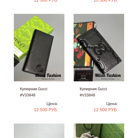
Купюрник Gucci
Купюрник Gucci
#V33848
#V33846
Цена:
Цена:
12 500 РУБ.
12 500 РУБ.