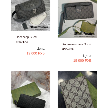
Несессер Gucci
#B52123
Кошелек-клатч Gucci
Цена:
#V52039
19 000 РУБ.
Цена:
19 000 РУБ.