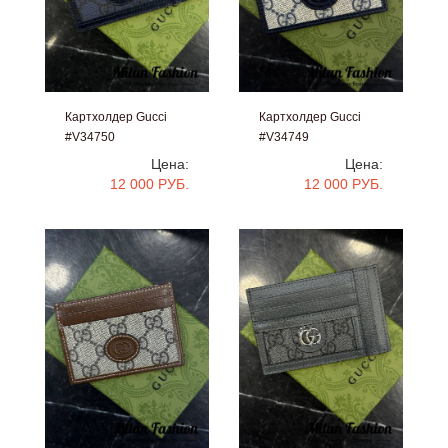
Картхолдер Gucci
Картхолдер Gucci
#V34750
#V34749
Цена:
Цена:
12 000 РУБ.
12 000 РУБ.