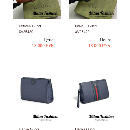
Ремень Gucci
Ремень Gucci
#V25430
#V25429
Цена:
Цена:
13 000 РУБ.
13 000 РУБ.
Папка Gucci
Папка Gucci