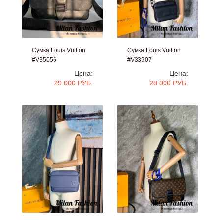
Сумка Louis Vuitton
Сумка Louis Vuitton
#V35056
#V33907
Цена:
Цена:
29 000 РУБ.
28 000 РУБ.