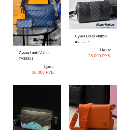
Сумка Louis Vuitton
#V32236
Цена:
Сумка Louis Vuitton
28 000 РУБ.
#V32251
Цена:
30 000 РУБ.