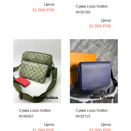
Цена:
Сумка Louis Vuitton
31 000 РУБ.
#V35760
Цена:
31 000 РУБ.
Сумка Louis Vuitton
Сумка Louis Vuitton
#V36567
#V35715
Цена:
Цена:
31 000 РУБ.
32 000 РУБ.