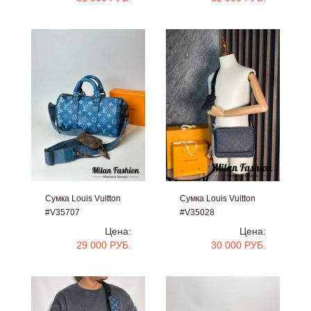
Сумка Louis Vuitton
Сумка Louis Vuitton
#V35707
#V35028
Цена:
Цена:
29 000 РУБ.
30 000 РУБ.