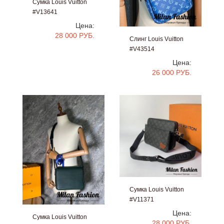
Сумка Louis Vuitton
#V13641
Цена:
28 000 РУБ.
Слинг Louis Vuitton
#V43514
Цена:
26 000 РУБ.
Сумка Louis Vuitton
#V11371
Цена:
Сумка Louis Vuitton
28 000 РУБ.