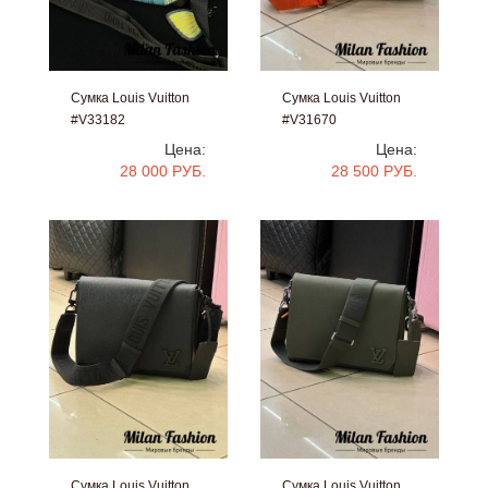
Сумка Louis Vuitton
Сумка Louis Vuitton
#V33182
#V31670
Цена:
Цена:
28 000 РУБ.
28 500 РУБ.
Сумка Louis Vuitton
Сумка Louis Vuitton