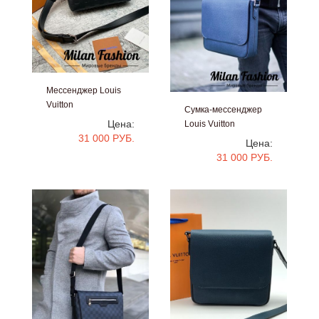
Мессенджер Louis
Vuitton
Сумка-мессенджер
#gg1103
Цена:
Louis Vuitton
31 000 РУБ.
#bb1591
Цена:
31 000 РУБ.