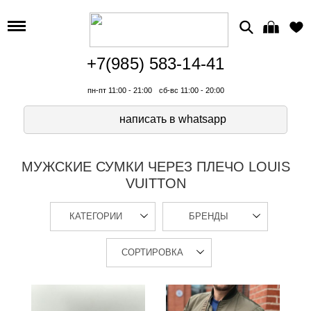
+7(985) 583-14-41
пн-пт 11:00 - 21:00
сб-вс 11:00 - 20:00
написать в whatsapp
МУЖСКИЕ СУМКИ ЧЕРЕЗ ПЛЕЧО LOUIS
VUITTON
КАТЕГОРИИ
БРЕНДЫ
СОРТИРОВКА