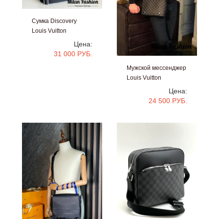
Сумка Discovery
Louis Vuitton
#gg1484
Цена:
31 000 РУБ.
Мужской мессенджер
Louis Vuitton
#gg1483
Цена:
24 500 РУБ.