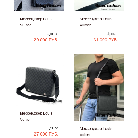
Мессенджер Louis
Мессенджер Louis
Vuitton
Vuitton
#bb1098
#bb993
Цена:
Цена:
29 000 РУБ.
31 000 РУБ.
Мессенджер Louis
Vuitton
#bb862
Цена:
Мессенджер Louis
27 000 РУБ.
Vuitton