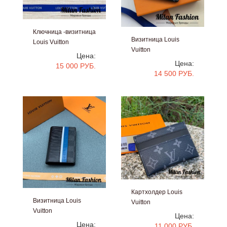
Ключница -визитница
Визитница Louis
Louis Vuitton
Vuitton
#V10030
Цена:
#V6513
Цена:
15 000 РУБ.
14 500 РУБ.
Картхолдер Louis
Визитница Louis
Vuitton
Vuitton
#V2855
Цена:
#V5064
Цена:
11 000 РУБ.