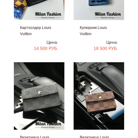
Картхолдер Louis
Купюрник Louis
Vuitton
Vuitton
#V34815
#V35024
Цена:
Цена:
14 500 РУБ.
18 500 РУБ.
Визитница Louis
Визитница Louis