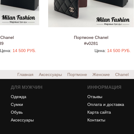
Chanel
Портмоне Chanel
89
#v0281
Цена:
14 500 РУБ.
Цена:
14 500 РУБ.
Главная
Аксессуары
Портмоне
Женские
Chanel
ДЛЯ МУЖЧИН
ИНФОРМАЦИЯ
Одежда
Отзывы
Сумки
Оплата и доставка
Обувь
Карта сайта
Аксессуары
Контакты