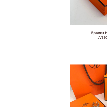
Браслет 
#V33