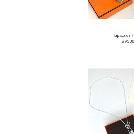
Браслет 
#V33