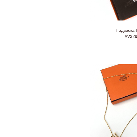
Подвеска 
#V32