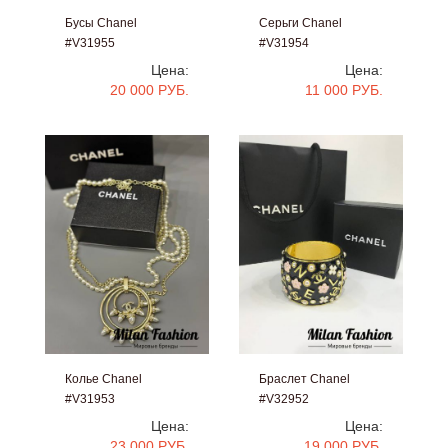
Бусы Chanel
Серьги Chanel
#V31955
#V31954
Цена:
Цена:
20 000 РУБ.
11 000 РУБ.
Колье Chanel
Браслет Chanel
#V31953
#V32952
Цена:
Цена:
23 000 РУБ.
19 000 РУБ.