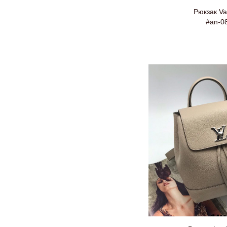
Рюкзак Va
#an-0