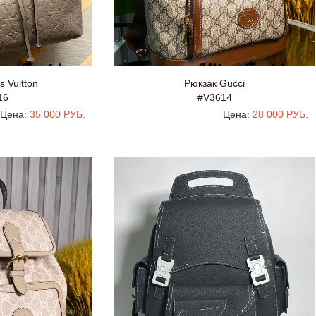
s Vuitton
Рюкзак Gucci
16
#V3614
Цена:
35 000 РУБ.
Цена:
28 000 РУБ.