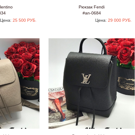
lentino
Рюкзак Fendi
834
#an-0684
Цена:
25 500 РУБ.
Цена:
29 000 РУБ.