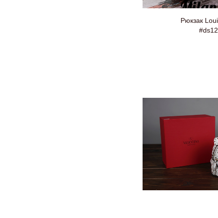
Рюкзак Loui
#ds12