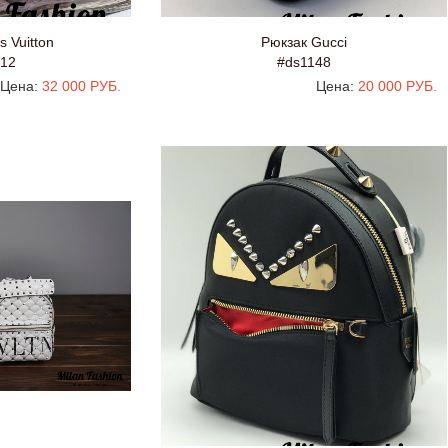
s Vuitton
Рюкзак Gucci
12
#ds1148
Цена:
32 000 РУБ.
Цена:
20 000 РУБ.