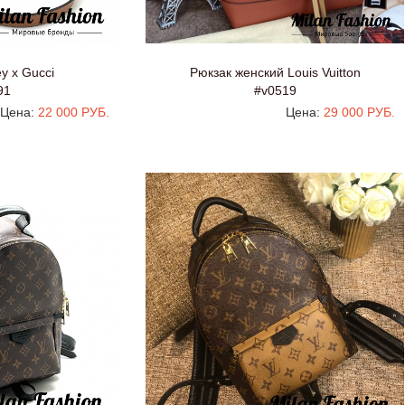
y x Gucci
Рюкзак женский Louis Vuitton
91
#v0519
Цена:
22 000 РУБ.
Цена:
29 000 РУБ.