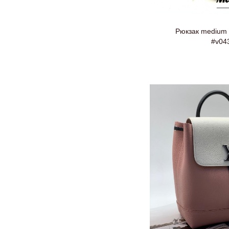
Рюкзак mеdium L
#v04