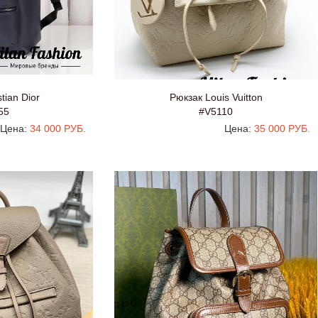
tian Dior
Рюкзак Louis Vuitton
55
#V5110
Цена:
34 000 РУБ.
Цена:
35 000 РУБ.