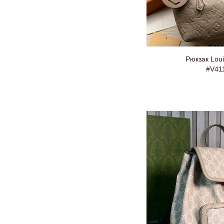
Рюкзак Loui
#V41