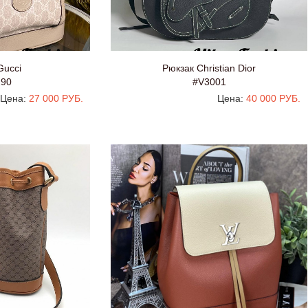
Gucci
Рюкзак Christian Dior
290
#V3001
Цена:
27 000 РУБ.
Цена:
40 000 РУБ.