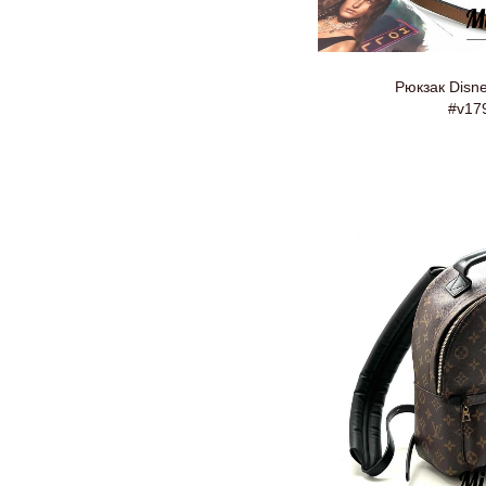
Рюкзак Disne
#v17