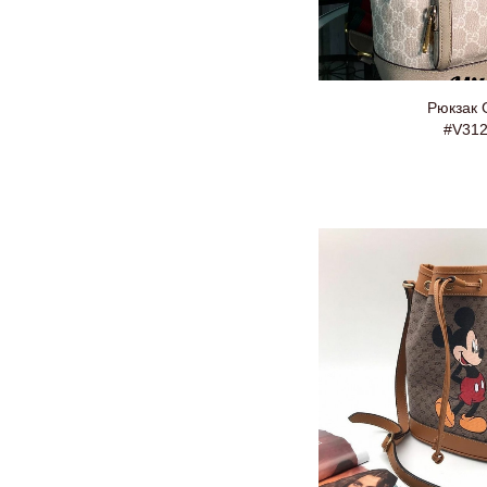
Рюкзак 
#V31