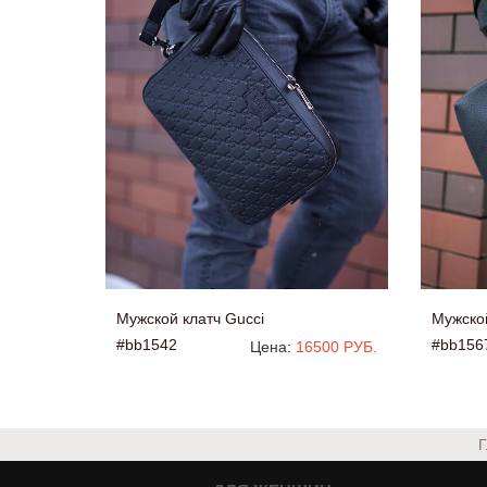
Мужской клатч Gucci
Мужской
#bb1542
#bb156
Цена:
16500 РУБ.
Г