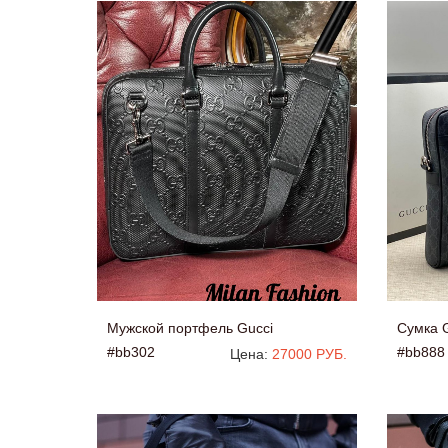
Мужской портфель Gucci
Сумка 
#bb302
#bb888
Цена:
27000 РУБ.