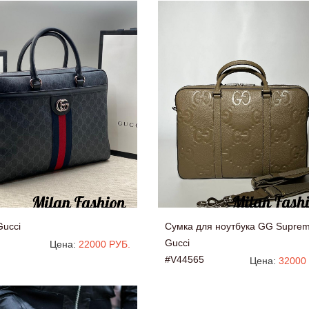
Gucci
Сумка для ноутбука GG Supre
Gucci
Цена:
22000 РУБ.
#V44565
Цена:
32000