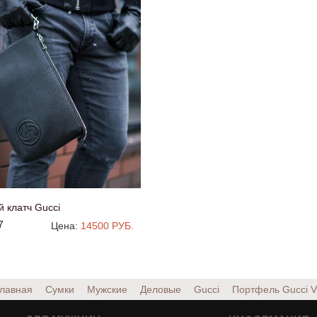
 клатч Gucci
7
Цена:
14500 РУБ.
лавная
Сумки
Мужские
Деловые
Gucci
Портфель Gucci
V