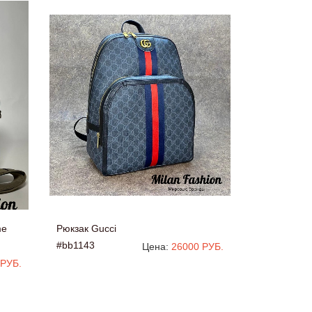
me
Рюкзак Gucci
#bb1143
Цена:
26000 РУБ.
 РУБ.