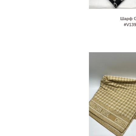
Шарф G
#V13