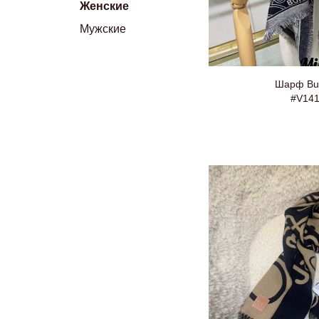
Женские
Мужские
Шарф Bur
#V14