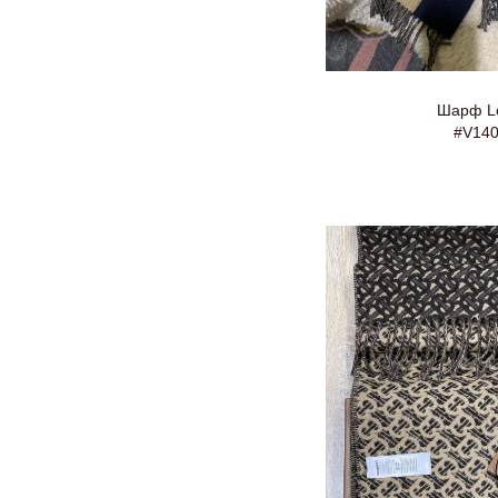
Шарф L
#V14