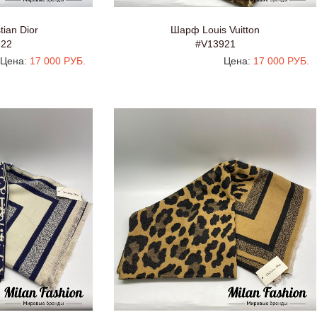
ian Dior
Шарф Louis Vuitton
922
#V13921
Цена:
17 000 РУБ.
Цена:
17 000 РУБ.