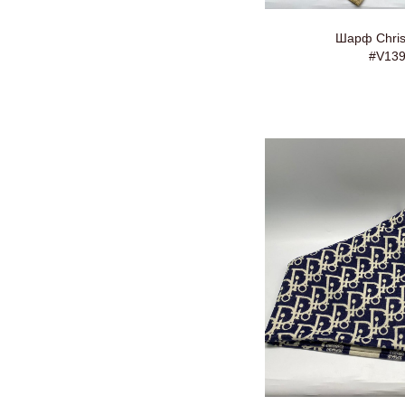
Шарф Christ
#V13