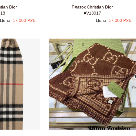
tian Dior
Платок Christian Dior
918
#V13917
Цена:
17 000 РУБ.
Цена:
17 000 РУБ.