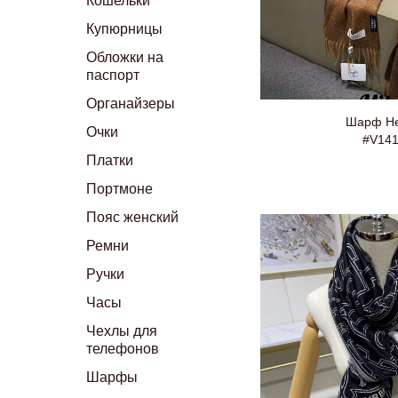
Кошельки
Купюрницы
Обложки на
паспорт
Органайзеры
Шарф H
Очки
#V14
Платки
Портмоне
Пояс женский
Ремни
Ручки
Часы
Чехлы для
телефонов
Шарфы