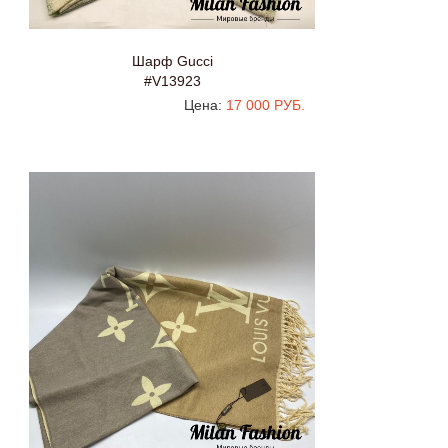
Шарф Gucci
#V13923
Цена:
17 000 РУБ.