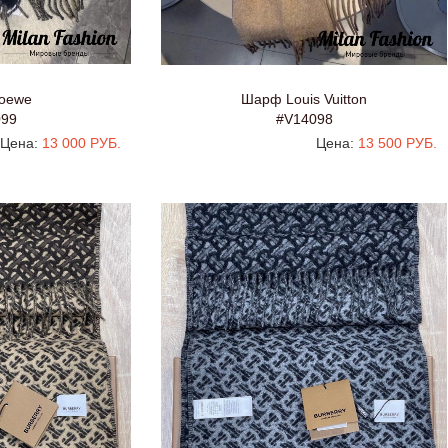
oewe
Шарф Louis Vuitton
099
#V14098
Цена:
13 000 РУБ.
Цена:
13 500 РУБ.