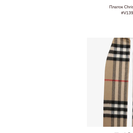
Платок Chris
#V13