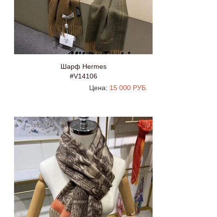
Шарф Hermes
#V14106
Цена:
15 000 РУБ.