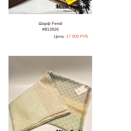
Шарф Fendi
#B13926
Цена:
17 000 РУБ.