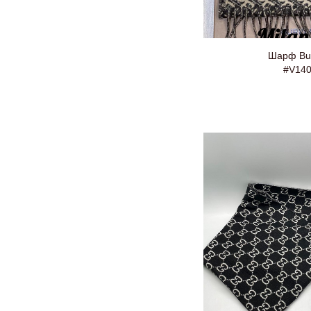
Шарф Bur
#V14