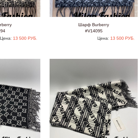
berry
Шарф Burberry
094
#V14095
Цена:
13 500 РУБ.
Цена:
13 500 РУБ.