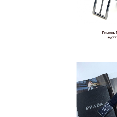
Ремень 
#V77