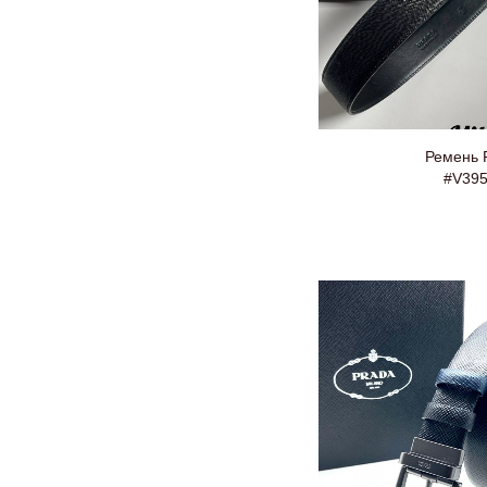
Ремень 
#V39