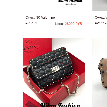
Сумка 30 Valentino
Сумка V
#V6459
#V1442
Цена:
28000 РУБ.